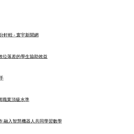
分軒輊 - 寰宇新聞網
數位落差的學生協助效益
手
圍棋職業頂級水準
作 融入智慧機器人共同學習數學