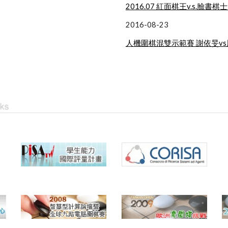
2016.07 紅面棋王v.s.臉書棋
2016-08-23
人機圍棋混雙示範賽 謝依旻v