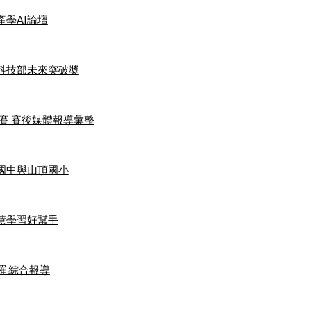
學AI論壇
頒科技部未來突破奬
弈示範賽 賽後媒體報導彙整
國中與山頂國小
智慧學習好幫手
魯羅 綜合報導